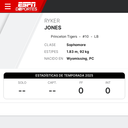
RYKER
JONES
Princeton Tigers
#10
LB
CLASE
Sophomore
EST/PES
1.83 m, 92 kg
NACIDO EN
Wyomissing, PC
ESTADÍSTICAS DE TEMPORADA 2025
SOLO
CAPT.
FF
INT
--
--
0
0
Perfil de Jugador
Noticias
Estadísticas
Bio
Splits
Resumen