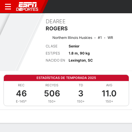
DEAREE
ROGERS
Northern Illinois Huskies
#1
WR
CLASE
Senior
EST/PES
1.8 m, 90 kg
NACIDO EN
Lexington, SC
ESTADÍSTICAS DE TEMPORADA 2025
REC
RECYDS
TD
AVG
46
506
3
11.0
E-145º
150+
150+
150+
Perfil de Jugador
Noticias
Estadísticas
Bio
Splits
Resumen