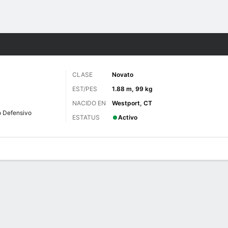
o
NCAAF
Más Deportes
CLASE
Novato
EST/PES
1.88 m, 99 kg
NACIDO EN
Westport, CT
o Defensivo
ESTATUS
Activo
 de Juegos