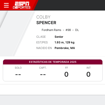
COLBY
SPENCER
Fordham Rams
#98
DL
CLASE
Senior
EST/PES
1.93 m, 129 kg
NACIDO EN
Pembroke, MA
ESTADÍSTICAS DE TEMPORADA 2025
SOLO
CAPT.
FF
INT
--
--
0
0
Perfil de Jugador
Noticias
Estadísticas
Bio
Splits
Resumen