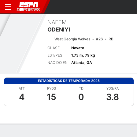
NAEEM
ODENIYI
West Georgia Wolves
#26
RB
CLASE
Novato
EST/PES
1.73 m, 79 kg
NACIDO EN
Atlanta, GA
ESTADÍSTICAS DE TEMPORADA 2025
ATT
RYDS
TD
YDS/RA
4
15
0
3.8
Perfil de Jugador
Noticias
Estadísticas
Bio
Splits
Resumen