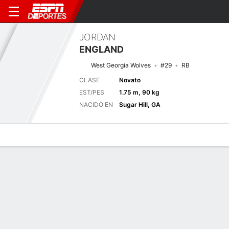
JORDAN
ENGLAND
West Georgia Wolves
#29
RB
CLASE
Novato
EST/PES
1.75 m, 90 kg
NACIDO EN
Sugar Hill, GA
Perfil de Jugador
Noticias
Estadísticas
Bio
Splits
Resumen
Próximo juego
Splits completos
WES
KENN
3/9
0-0
0-0