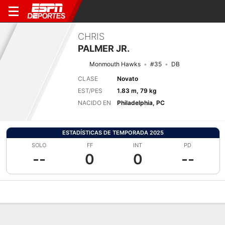
CHRIS
PALMER JR.
Monmouth Hawks
#35
DB
CLASE
Novato
EST/PES
1.83 m, 79 kg
NACIDO EN
Philadelphia, PC
ESTADÍSTICAS DE TEMPORADA 2025
SOLO
FF
INT
PD
--
0
0
--
Perfil de Jugador
Noticias
Estadísticas
Bio
Splits
Resumen