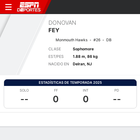
DONOVAN
FEY
Monmouth Hawks
#26
DB
CLASE
Sophomore
EST/PES
1.88 m, 86 kg
NACIDO EN
Delran, NJ
ESTADÍSTICAS DE TEMPORADA 2025
SOLO
FF
INT
PD
--
0
0
--
Perfil de Jugador
Noticias
Estadísticas
Bio
Splits
Resumen