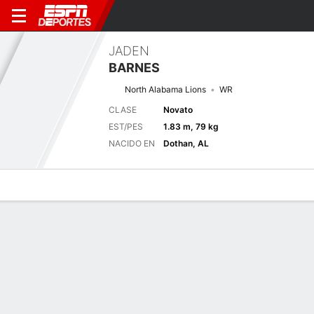
JADEN
BARNES
North Alabama Lions
WR
CLASE
Novato
EST/PES
1.83 m, 79 kg
NACIDO EN
Dothan, AL
Perfil de Jugador
Noticias
Estadísticas
Bio
Splits
Resumen
Próximo juego
Splits completos
UNA
ARK
5/9
0-0
0-0