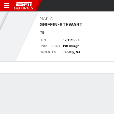
NAKIA
GRIFFIN-STEWART
TE
FDN
12/11/1996
UNIVERSIDAD
Pittsburgh
NACIDO EN
Tenafly, NJ
Perfil de Jugador
Noticias
Estadísticas
Bio
Splits
Resumen
Offense 2022
Ver Todo
RECIBIENDO
ESTADÍSTICAS
REC
TGT
RECYDS
AVG
TD
LARGO
FIRST
ATT
RYD