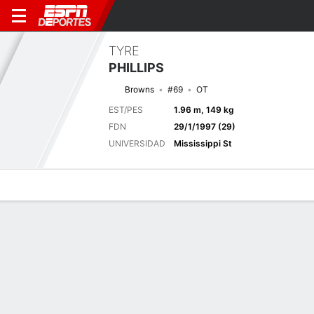
TYRE
PHILLIPS
Browns
#69
OT
EST/PES
1.96 m, 149 kg
FDN
29/1/1997 (29)
UNIVERSIDAD
Mississippi St
Perfil de Jugador
Noticias
Bio
Próximo juego
CLE
CHI
15/8
0-0
0-0