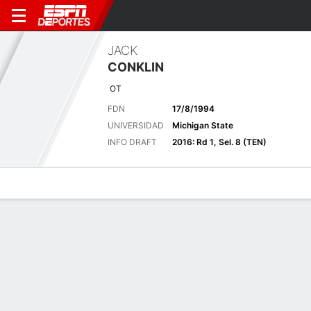
JACK
CONKLIN
OT
FDN
17/8/1994
UNIVERSIDAD
Michigan State
INFO DRAFT
2016: Rd 1, Sel. 8 (TEN)
Perfil de Jugador
Noticias
Bio
Últimas noticias
Ver Todo