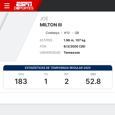
JOE
MILTON III
Cowboys
#10
QB
EST/PES
1.96 m, 107 kg
FDN
6/3/2000 (26)
UNIVERSIDAD
Tennessee
ESTADÍSTICAS DE TEMPORADA REGULAR 2025
YDS
TD
INT
QBR
183
1
2
52.8
Perfil de Jugador
Noticias
Estadísticas
Bio
Splits
Resumen