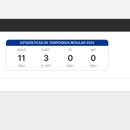
Watch
Juegos
ESTADÍSTICAS DE TEMPORADA REGULAR 2025
SOLO
CAPT.
FF
INT
11
3
0
0
150+
E-131º
150+
150+