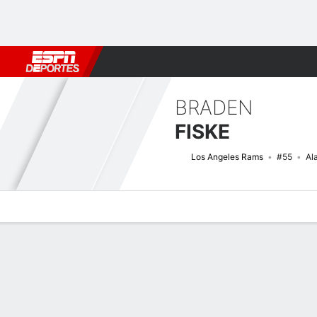
Fútbol
MLB
F. Americano
Básquetbol
WNBA
F1
Boxe
BRADEN
FISKE
Los Angeles Rams
#55
Al
Perfil de Jugador
Noticias
Estadísticas
Bio
Splits
Resumen