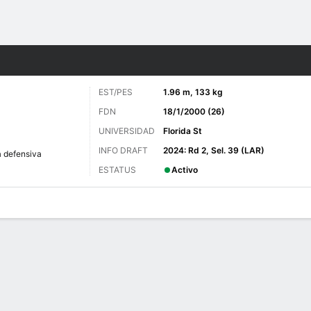
o
Más Deportes
EST/PES
1.96 m, 133 kg
FDN
18/1/2000 (26)
UNIVERSIDAD
Florida St
INFO DRAFT
2024: Rd 2, Sel. 39 (LAR)
a defensiva
ESTATUS
Activo
 de Juegos