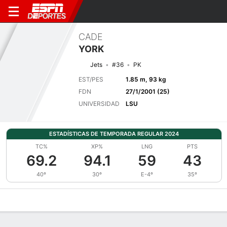
CADE
YORK
Jets
#36
PK
EST/PES
1.85 m, 93 kg
FDN
27/1/2001 (25)
UNIVERSIDAD
LSU
ESTADÍSTICAS DE TEMPORADA REGULAR 2024
TC%
XP%
LNG
PTS
69.2
94.1
59
43
40º
30º
E-4º
35º
Perfil de Jugador
Noticias
Estadísticas
Bio
Splits
Resumen