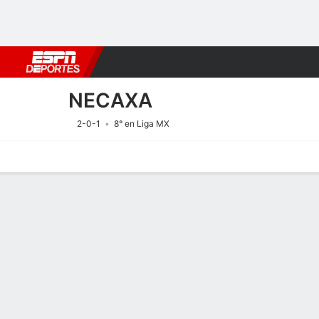
Fútbol
MLB
F. Americano
Básquetbol
WNBA
F1
Boxe
NECAXA
2-0-1
8° en Liga MX
Portada
Calendario
Resultados
Plantel
Estadísticas
Transf
Calendario
NECAXA
SOCCER
9/8
7:30 PM