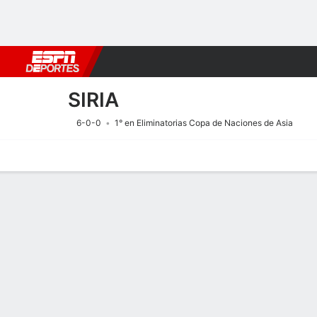
Fútbol
MLB
F. Americano
Básquetbol
WNBA
F1
Boxe
SIRIA
6-0-0
1° en Eliminatorias Copa de Naciones de Asia
Portada
Calendario
Resultados
Plantel
Estadísticas
Calendario
SIRIA
SOCCER
0
0
CANC