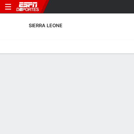
SIERRA LEONE
Portada
Calendario
Resultados
Plantel
Estadísticas
Estadísticas de Goles de Sierra Leone
Goles
Tarjetas
Rendimiento
Goleadores
Asistencias