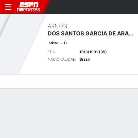
ARNON
DOS SANTOS GARCIA DE ARAÚJO
Mixto
D
FDN
19/3/1991 (35)
NACIONALIDAD
Brasil
Perfil de Jugador
Bio
Noticias
Partidos
Estadísticas
Últimas noticias
Ver Todo