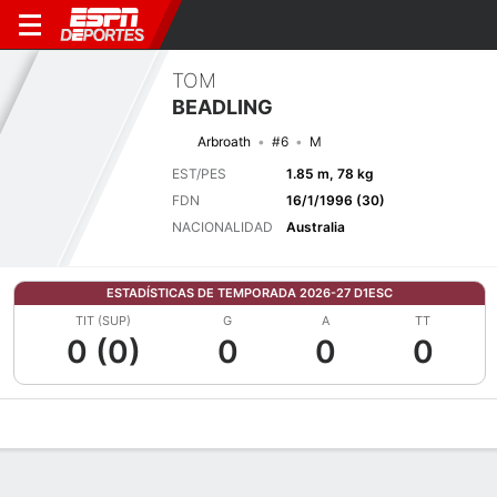
TOM
BEADLING
Arbroath
#6
M
EST/PES
1.85 m, 78 kg
FDN
16/1/1996 (30)
NACIONALIDAD
Australia
ESTADÍSTICAS DE TEMPORADA 2026-27 D1ESC
TIT (SUP)
G
A
TT
0 (0)
0
0
0
Perfil de Jugador
Bio
Noticias
Partidos
Estadísticas