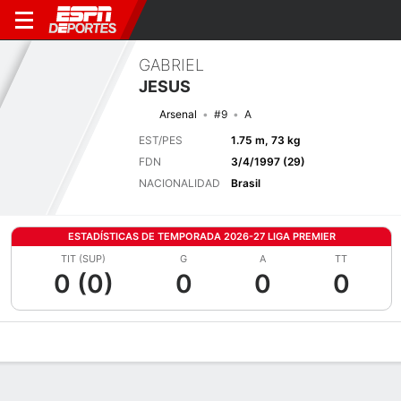
GABRIEL
JESUS
Arsenal
#9
A
EST/PES
1.75 m, 73 kg
FDN
3/4/1997 (29)
NACIONALIDAD
Brasil
ESTADÍSTICAS DE TEMPORADA 2026-27 LIGA PREMIER
TIT (SUP)
G
A
TT
0 (0)
0
0
0
Perfil de Jugador
Bio
Noticias
Partidos
Estadísticas