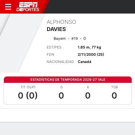
ALPHONSO
DAVIES
Bayern
#19
D
EST/PES
1.85 m, 77 kg
FDN
2/11/2000 (25)
NACIONALIDAD
Canadá
ESTADÍSTICAS DE TEMPORADA 2026-27 1ALE
TIT (SUP)
G
A
TOB
0 (0)
0
0
0
Perfil de Jugador
Bio
Noticias
Partidos
Estadísticas