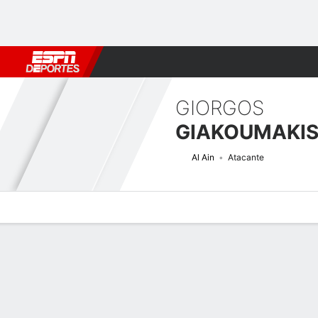
Fútbol
MLB
F. Americano
Básquetbol
WNBA
F1
Boxe
GIORGOS
GIAKOUMAKI
Al Ain
Atacante
Perfil de Jugador
Bio
Noticias
Partidos
Estadísticas