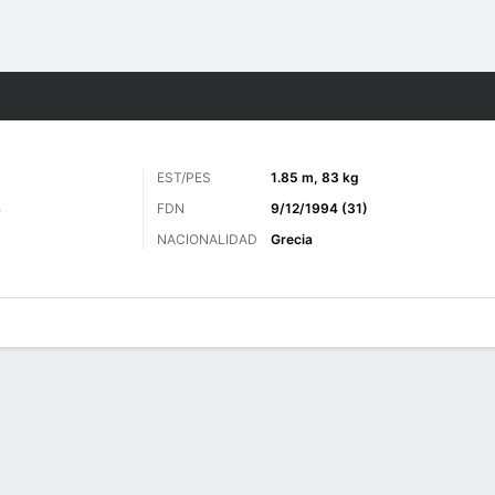
o
Más Deportes
EST/PES
1.85 m, 83 kg
S
FDN
9/12/1994 (31)
NACIONALIDAD
Grecia