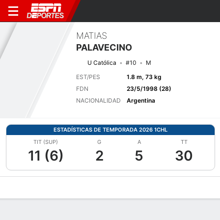
MATIAS
PALAVECINO
U Católica
#10
M
EST/PES
1.8 m, 73 kg
FDN
23/5/1998 (28)
NACIONALIDAD
Argentina
ESTADÍSTICAS DE TEMPORADA 2026 1CHL
TIT (SUP)
G
A
TT
11 (6)
2
5
30
Perfil de Jugador
Bio
Noticias
Partidos
Estadísticas