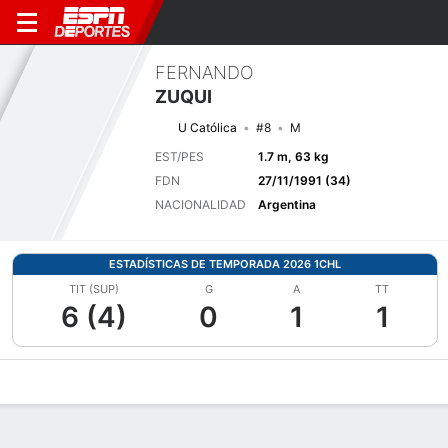
FERNANDO
ZUQUI
U Católica
#8
M
EST/PES
1.7 m, 63 kg
FDN
27/11/1991 (34)
NACIONALIDAD
Argentina
ESTADÍSTICAS DE TEMPORADA 2026 1CHL
TIT (SUP)
G
A
TT
6 (4)
0
1
1
Perfil de Jugador
Bio
Noticias
Partidos
Estadísticas