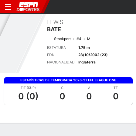
LEWIS
BATE
Stockport
#4
M
ESTATURA
1.75 m
FDN
28/10/2002 (23)
NACIONALIDAD
Inglaterra
ESTADÍSTICAS DE TEMPORADA 2026-27 EFL LEAGUE ONE
TIT (SUP)
G
A
TT
0 (0)
0
0
0
Perfil de Jugador
Bio
Noticias
Partidos
Estadísticas