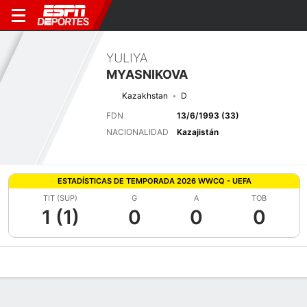
YULIYA
MYASNIKOVA
Kazakhstan
D
FDN
13/6/1993 (33)
NACIONALIDAD
Kazajistán
ESTADÍSTICAS DE TEMPORADA 2026 WWCQ - UEFA
TIT (SUP)
G
A
TOB
1 (1)
0
0
0
Perfil de Jugador
Bio
Noticias
Partidos
Estadísticas