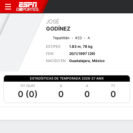
JOSÉ
GODÍNEZ
Tepatitlán
#23
A
EST/PES
1.83 m, 78 kg
FDN
20/1/1997 (29)
NACIDO EN
Guadalajara, México
ESTADÍSTICAS DE TEMPORADA 2026-27 AMX
TIT (SUP)
G
A
TT
0 (0)
0
0
0
Perfil de Jugador
Bio
Noticias
Partidos
Estadísticas