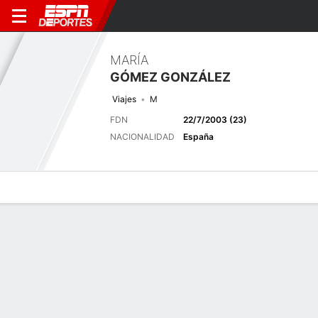
MARÍA
GÓMEZ GONZÁLEZ
Viajes
M
FDN
22/7/2003 (23)
NACIONALIDAD
España
Perfil de Jugador
Bio
Noticias
Partidos
Estadísticas
Últimas noticias
Ver Todo