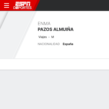
ENMA
PAZOS ALMUIÑA
Viajes
M
NACIONALIDAD
España
Perfil de Jugador
Bio
Noticias
Partidos
Estadísticas
Últimas noticias
Ver Todo