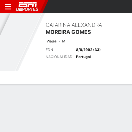
CATARINA ALEXANDRA
MOREIRA GOMES
Viajes
M
FDN
8/8/1992 (33)
NACIONALIDAD
Portugal
Perfil de Jugador
Bio
Noticias
Partidos
Estadísticas
Últimas noticias
Ver Todo