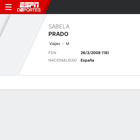
SABELA
PRADO
Viajes
M
FDN
26/3/2008 (18)
NACIONALIDAD
España
Perfil de Jugador
Bio
Noticias
Partidos
Estadísticas
Últimas noticias
Ver Todo