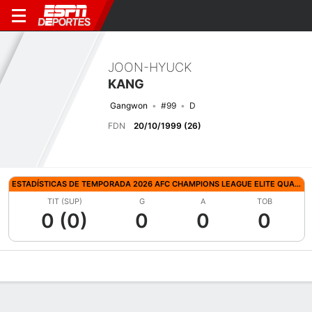
JOON-HYUCK
KANG
Gangwon
#99
D
FDN
20/10/1999 (26)
ESTADÍSTICAS DE TEMPORADA 2026 AFC CHAMPIONS LEAGUE ELITE QUALIFYING
TIT (SUP)
G
A
TOB
0 (0)
0
0
0
Perfil de Jugador
Bio
Noticias
Partidos
Estadísticas