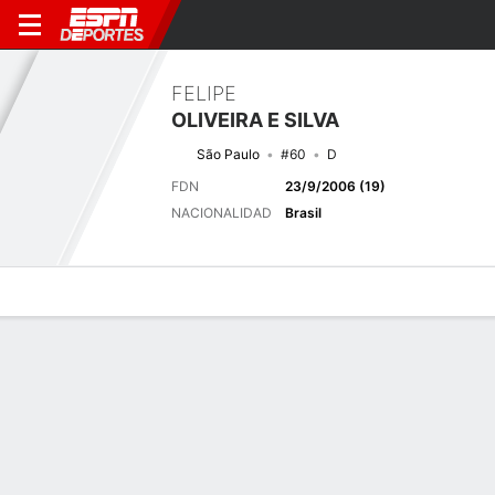
FELIPE
OLIVEIRA E SILVA
São Paulo
#60
D
FDN
23/9/2006 (19)
NACIONALIDAD
Brasil
Perfil de Jugador
Bio
Noticias
Partidos
Estadísticas
Próximo partido
2026 Brasileiro Serie A