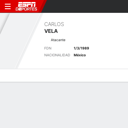
CARLOS
VELA
Atacante
FDN
1/3/1989
NACIONALIDAD
México
Perfil de Jugador
Bio
Noticias
Partidos
Estadísticas
Últimas noticias
Ver Todo