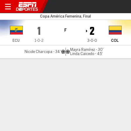
Ecuador v Colombia
Copa América Femenina, Final
1
2
F
ECU
1-0-2
3-0-0
COL
Mayra Ramírez - 30'
Nicole Charcopa - 34'
Linda Caicedo - 45'
Resumen
Crónica
Cop