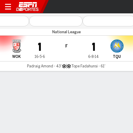
Woking v Torquay Utd
National League
1
1
F
WOK
16-5-6
6-8-14
TQU
Padraig Amond - 43'
Tope Fadahunsi - 61'
Resumen
LÍNEA DE TIEMPO DE JUEGO
WOK