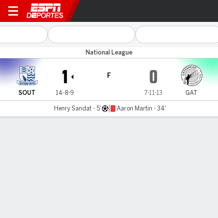
Southend Utd v Gateshead
National League
1
0
F
SOUT
14-8-9
7-11-13
GAT
Henry Sandat - 5'
Aaron Martin - 34'
Resumen
LÍNEA DE TIEMPO DE JUEGO
SOUT