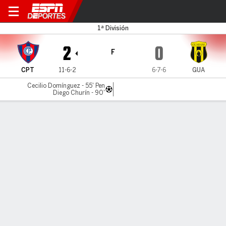
Cerro Porteño v Guaraní
1ª División
2
0
F
CPT
11-6-2
6-7-6
GUA
Cecilio Domínguez - 55' Pen
Diego Churín - 90'
Resumen
LÍNEA DE TIEMPO DE JUEGO
CPT