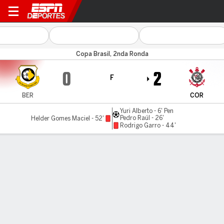
São Bernardo v Corinthians
Copa Brasil, 2nda Ronda
0
2
F
BER
COR
Yuri Alberto - 6' Pen
Pedro Raúl - 26'
Helder Gomes Maciel - 52'
Rodrigo Garro - 44'
Resumen
Comentario
LÍNEA DE TIEMPO DE JUEGO