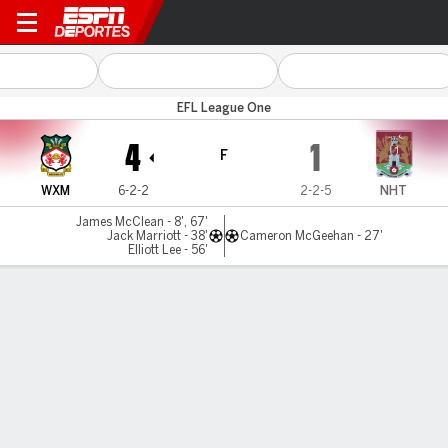
Wrexham v Northampton
EFL League One
4
1
F
WXM
6-2-2
2-2-5
NHT
James McClean - 8', 67'
Jack Marriott - 38'
Cameron McGeehan - 27'
Elliott Lee - 56'
Resumen
Comentario
LÍNEA DE TIEMPO DE JUEGO