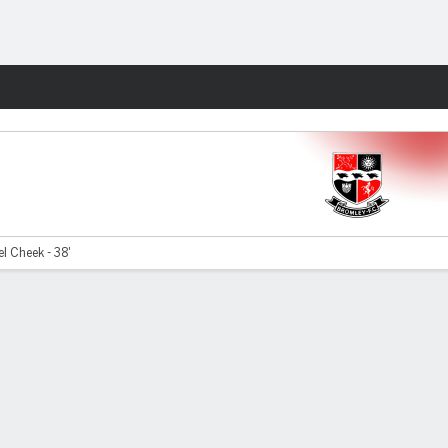
Watch
Juegos
l Cheek - 38'