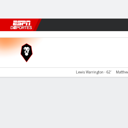
Fútbol
MLB
F. Americano
Básquetbol
WNBA
F1
Boxe
Salford City v Bromley
Lewis Warrington - 62'
Matthew
Resumen
Comentario