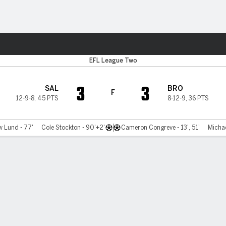
o
Más Deportes
EFL League Two
3
3
SAL
BRO
F
12-9-8
,
45 PTS
8-12-9
,
36 PTS
 Lund - 77'
Cole Stockton - 90'+2'
Cameron Congreve - 13', 51'
Michae