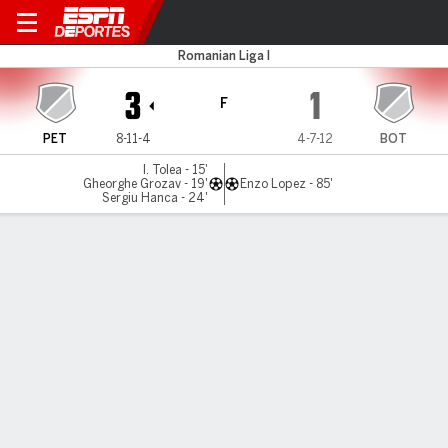
Petrolul v FC Botosani
Romanian Liga I
3
1
F
PET
8-11-4
4-7-12
BOT
I. Tolea - 15'
Gheorghe Grozav - 19'
Enzo Lopez - 85'
Sergiu Hanca - 24'
Resumen
Comentario
LÍNEA DE TIEMPO DE JUEGO
PET