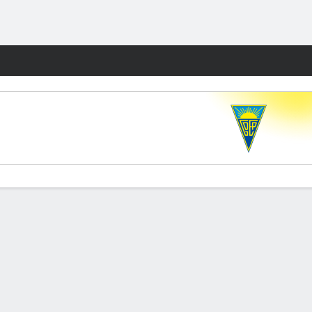
Watch
Juegos