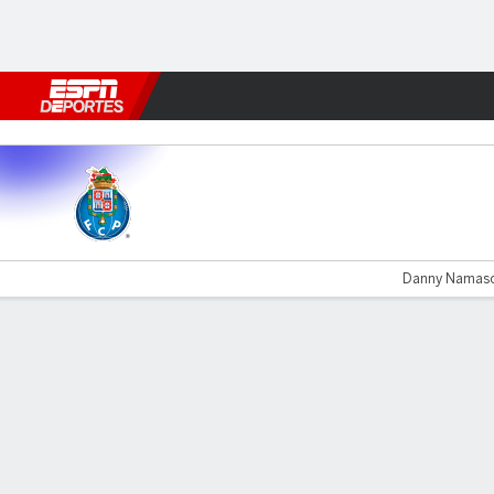
Fútbol
MLB
F. Americano
Básquetbol
WNBA
F1
Boxe
FC Porto v Estoril
Danny Namaso 
Resumen
Comentario