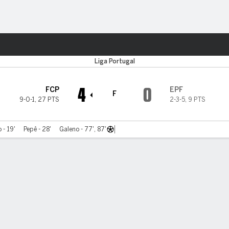
o
Más Deportes
Liga Portugal
4
0
FCP
EPF
F
9-0-1
,
27 PTS
2-3-5
,
9 PTS
- 19'
Pepê - 28'
Galeno - 77', 87'