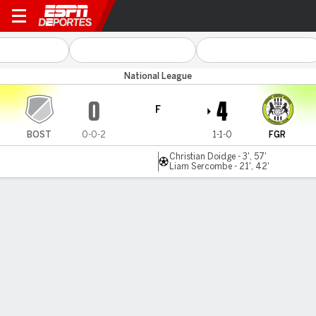
Boston Utd v Forest Green
National League
0
4
F
BOST
0-0-2
1-1-0
FGR
Christian Doidge - 3', 57'
Liam Sercombe - 21', 42'
Resumen
LÍNEA DE TIEMPO DE JUEGO
BOST