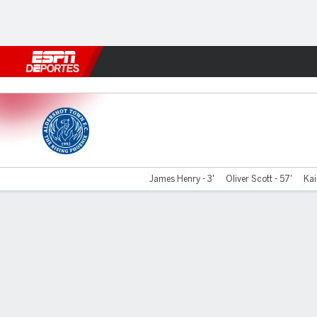
Fútbol
MLB
F. Americano
Básquetbol
WNBA
F1
Boxe
Aldershot v Maidenhead Utd
James Henry - 3'
Oliver Scott - 57'
Kai
Resumen