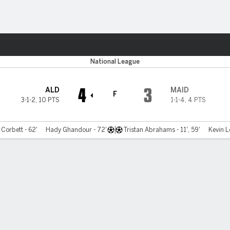
o
Más Deportes
National League
4
3
ALD
MAID
F
3-1-2
,
10 PTS
1-1-4
,
4 PTS
 Corbett - 62'
Hady Ghandour - 72'
Tristan Abrahams - 11', 59'
Kevin L