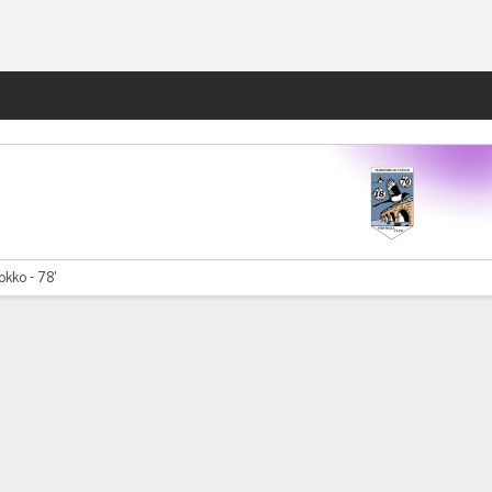
Watch
Juegos
okko - 78'