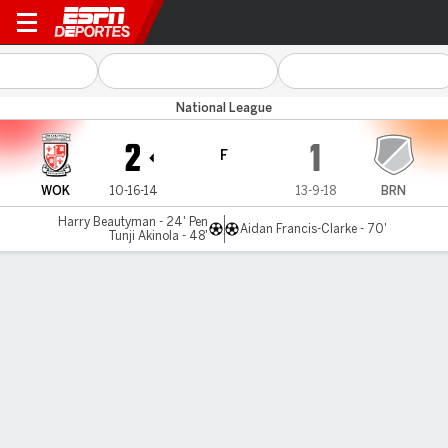
Woking v Braintree
National League
2
1
F
WOK
10-16-14
13-9-18
BRN
Harry Beautyman - 24' Pen
Aidan Francis-Clarke - 70'
Tunji Akinola - 48'
Resumen
LÍNEA DE TIEMPO DE JUEGO
WOK