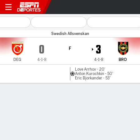
Degerfors v Brommapojkar
Swedish Allsvenskan
0
3
F
DEG
4-1-8
4-1-8
BRO
Love Arrhov - 20'
Anton Kurochkin - 50'
Eric Bjorkander - 53'
Resumen
Comentario
LÍNEA DE TIEMPO DE JUEGO