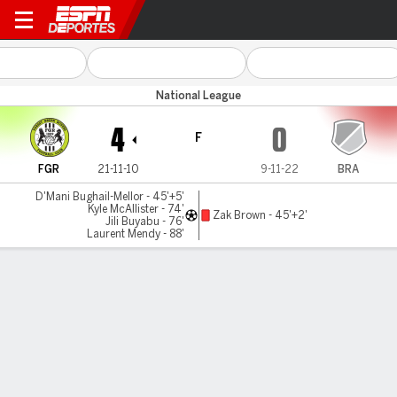
Forest Green v Brackley
National League
4
0
F
FGR
21-11-10
9-11-22
BRA
D'Mani Bughail-Mellor - 45'+5'
Kyle McAllister - 74'
Zak Brown - 45'+2'
Jili Buyabu - 76'
Laurent Mendy - 88'
Resumen
LÍNEA DE TIEMPO DE JUEGO