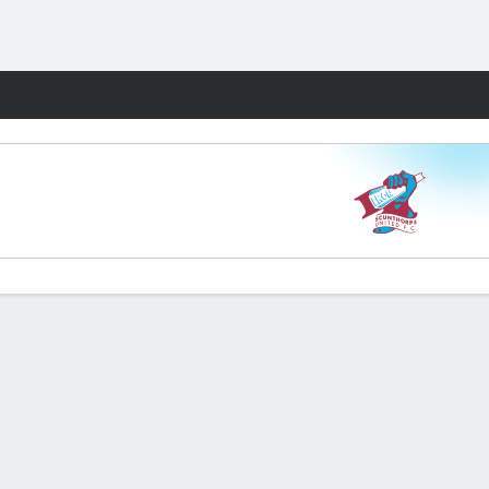
Watch
Juegos