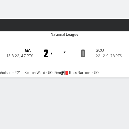
o
Más Deportes
National League
2
0
GAT
SCU
F
13-8-22
,
47 PTS
22-12-9
,
78 PTS
cholson - 22'
Keaton Ward - 50' Pen
Ross Barrows - 50'