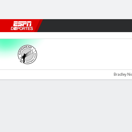
Fútbol
MLB
F. Americano
Básquetbol
WNBA
F1
Boxe
Gateshead v Scunthorpe
Bradley Ni
Resumen